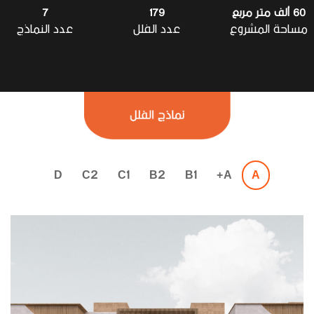
متر مربع
179
7
احة المشروع
عدد الفلل
عدد النماذج
D
C2
C1
B2
B1
A+
A