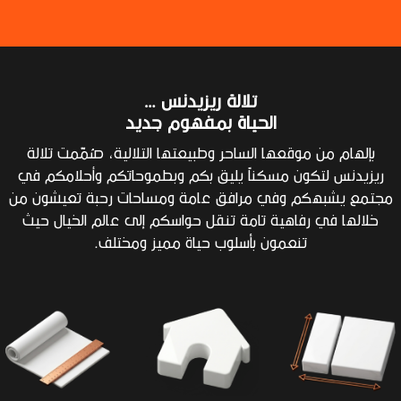
تلالة ريزيدنس …
الحياة بمفهوم جديد
بإلهام من موقعها الساحر وطبيعتها التلالية، صُُمّّمت تلالة
يزيدنس لتكون مسكناًً يليق بكم وبطموحاتكم وأحلامكم في
تمع يشبهكم وفي مرافق عامة ومساحات رحبة تعيشون من
خلالها في رفاهية تامة تنقل حواسكم إلى عالم الخيال حيث
تنعمون بأسلوب حياة مميز ومختلف.